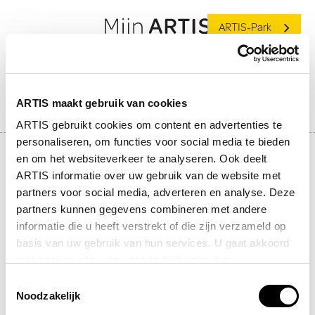
ARTIS-Park
login
ARTIS maakt gebruik van cookies
ARTIS gebruikt cookies om content en advertenties te
personaliseren, om functies voor social media te bieden
Email*
en om het websiteverkeer te analyseren. Ook deelt
ARTIS informatie over uw gebruik van de website met
partners voor social media, adverteren en analyse. Deze
partners kunnen gegevens combineren met andere
Mijn ARTIS is only accessible to private customers.
informatie die u heeft verstrekt of die zijn verzameld op
basis van uw gebruik van hun services. U gaat akkoord
met cookies als u de website blijft gebruiken.
Toestemmingsselectie
Noodzakelijk